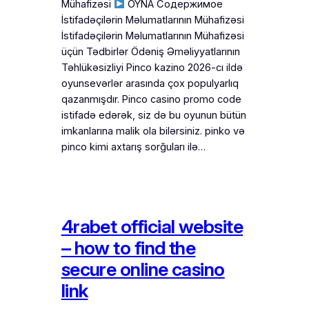
Mühafizəsi
OYNA Содержимое
İstifadəçilərin Məlumatlarının Mühafizəsi
İstifadəçilərin Məlumatlarının Mühafizəsi
üçün Tədbirlər Ödəniş Əməliyyatlarının
Təhlükəsizliyi Pinco kazino 2026-cı ildə
oyunsevərlər arasında çox populyarlıq
qazanmışdır. Pinco casino promo code
istifadə edərək, siz də bu oyunun bütün
imkanlarına malik ola bilərsiniz. pinko və
pinco kimi axtarış sorğuları ilə…
4rabet official website
– how to find the
secure online casino
link