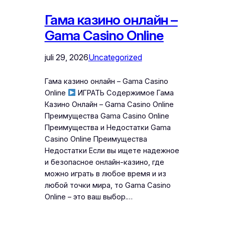
Гама казино онлайн –
Gama Casino Online
juli 29, 2026
Uncategorized
Гама казино онлайн – Gama Casino
Online
ИГРАТЬ Содержимое Гама
Казино Онлайн – Gama Casino Online
Преимущества Gama Casino Online
Преимущества и Недостатки Gama
Casino Online Преимущества
Недостатки Если вы ищете надежное
и безопасное онлайн-казино, где
можно играть в любое время и из
любой точки мира, то Gama Casino
Online – это ваш выбор.…