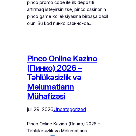
pinco promo code ilə ilk depoziti
artırmaq istəyirsinizsə, pinco casinonin
pinco game kolleksiyasına birbaşa daxil
olun. Bu kod пинко казино‑da…
Pinco Online Kazino
(Пинко) 2026 –
Təhlükəsizlik və
Məlumatların
Mühafizəsi
juli 29, 2026
Uncategorized
Pinco Online Kazino (Пинко) 2026 –
Təhlükəsizlik və Məlumatların