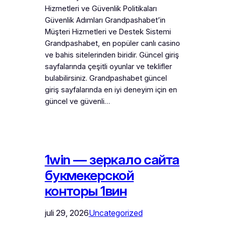
Hizmetleri ve Güvenlik Politikaları
Güvenlik Adımları Grandpashabet’in
Müşteri Hizmetleri ve Destek Sistemi
Grandpashabet, en popüler canlı casino
ve bahis sitelerinden biridir. Güncel giriş
sayfalarında çeşitli oyunlar ve teklifler
bulabilirsiniz. Grandpashabet güncel
giriş sayfalarında en iyi deneyim için en
güncel ve güvenli…
1win — зеркало сайта
букмекерской
конторы 1вин
juli 29, 2026
Uncategorized