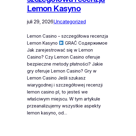
Lemon Kasyno
juli 29, 2026
Uncategorized
Lemon Casino – szczegółowa recenzja
Lemon Kasyno
GRAĆ Содержимое
Jak zarejestrować się w Lemon
Casino? Czy Lemon Casino oferuje
bezpieczne metody płatności? Jakie
gry oferuje Lemon Casino? Gry w
Lemon Casino Jeśli szukasz
wiarygodnej i szczegółowej recenzji
lemon casino pl, to jesteś we
właściwym miejscu. W tym artykule
przeanalizujemy wszystkie aspekty
lemon kasyno, od…